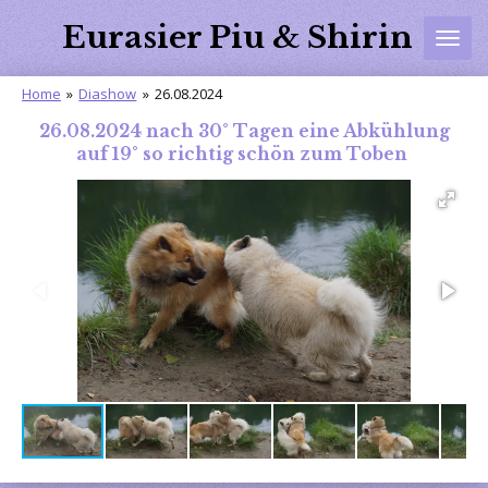
Zum
Eurasier Piu & Shirin
Hauptinhalt
springen
Home
»
Diashow
»
26.08.2024
26.08.2024 nach 30° Tagen eine Abkühlung
auf 19° so richtig schön zum Toben