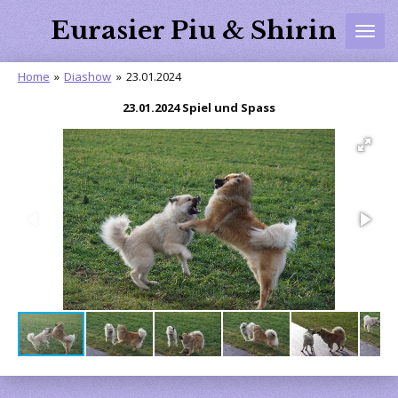
Zum
Eurasier Piu & Shirin
Hauptinhalt
springen
Home
»
Diashow
»
23.01.2024
23.01.2024 Spiel und Spass